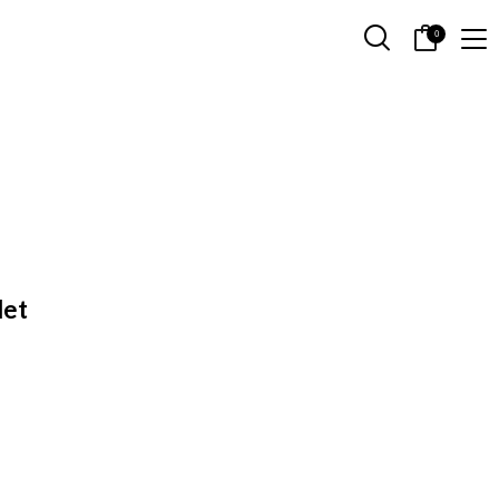
0
let