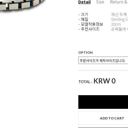
Detail
Size
Return &
크기
체인 두께 
·
재질
Sterling S
·
모델착용정보
20cm
·
추천사이즈
손목둘레 
·
OPTION
KRW
0
TOTAL :
ADD TO CART