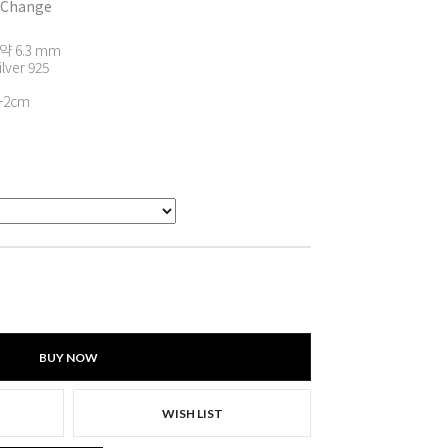
 Change
약 6.3 mm
ilver 925
+2cm
BUY NOW
WISH LIST