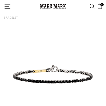
0
BRACELET