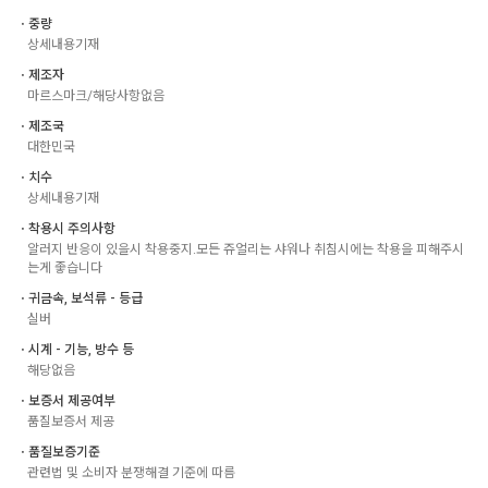
ㆍ중량
상세내용기재
ㆍ제조자
마르스마크/해당사항없음
ㆍ제조국
대한민국
ㆍ치수
상세내용기재
ㆍ착용시 주의사항
알러지 반응이 있을시 착용중지.모든 쥬얼리는 샤워나 취침시에는 착용을 피해주시
는게 좋습니다
ㆍ귀금속, 보석류 - 등급
실버
ㆍ시계 - 기능, 방수 등
해당없음
ㆍ보증서 제공여부
품질보증서 제공
ㆍ품질보증기준
관련법 및 소비자 분쟁해결 기준에 따름