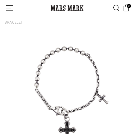
0
BRACELET