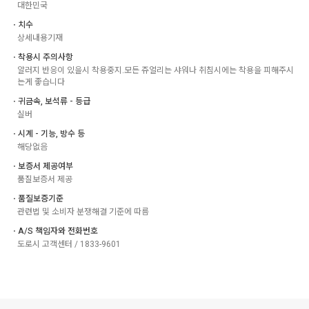
대한민국
ㆍ치수
상세내용기재
ㆍ착용시 주의사항
알러지 반응이 있을시 착용중지.모든 쥬얼리는 샤워나 취침시에는 착용을 피해주시
는게 좋습니다
ㆍ귀금속, 보석류 - 등급
실버
ㆍ시계 - 기능, 방수 등
해당없음
ㆍ보증서 제공여부
품질보증서 제공
ㆍ품질보증기준
관련법 및 소비자 분쟁해결 기준에 따름
ㆍA/S 책임자와 전화번호
도로시 고객센터 / 1833-9601