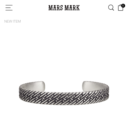
0
NEW ITEM