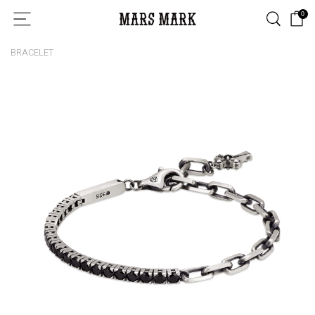
0
BRACELET