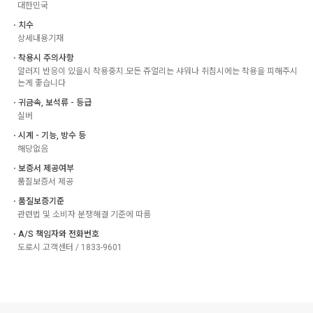
대한민국
ㆍ치수
상세내용기재
ㆍ착용시 주의사항
알러지 반응이 있을시 착용중지.모든 쥬얼리는 샤워나 취침시에는 착용을 피해주시
는게 좋습니다
ㆍ귀금속, 보석류 - 등급
실버
ㆍ시계 - 기능, 방수 등
해당없음
ㆍ보증서 제공여부
품질보증서 제공
ㆍ품질보증기준
관련법 및 소비자 분쟁해결 기준에 따름
ㆍA/S 책임자와 전화번호
도로시 고객센터 / 1833-9601