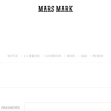
NOTICE
1:1 맞춤상담
LOOKBOOK
NEWS
Q&A
REVIEW
PASSWORD