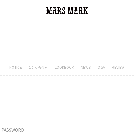
NOTICE
1:1 맞춤상담
LOOKBOOK
NEWS
Q&A
REVIEW
PASSWORD