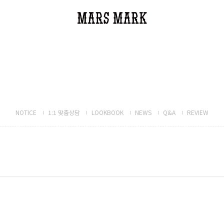
NOTICE
1:1 맞춤상담
LOOKBOOK
NEWS
Q&A
REVIEW