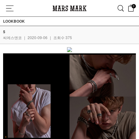
0
LOOKBOOK
5
씨에스앤코
|
2020-09-06
|
조회수 375