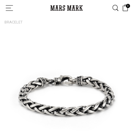
0
BRACELET