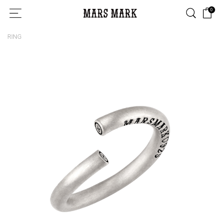
0
RING