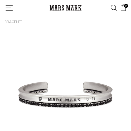
0
BRACELET