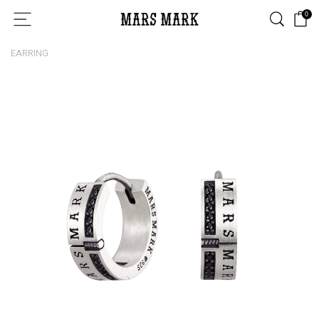
0
EARRING