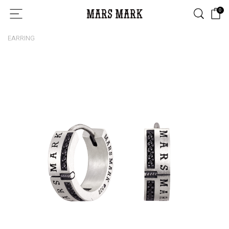
0
EARRING