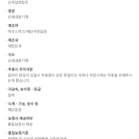
상세설명참조
ㆍ중량
상세내용기재
ㆍ제조자
마르스마크/해당사항없음
ㆍ제조국
대한민국
ㆍ치수
상세내용기재
ㆍ착용시 주의사항
알러지 반응이 있을시 착용중지.모든 쥬얼리는 샤워나 취침시에는 착용을 피해주시
는게 좋습니다
ㆍ귀금속, 보석류 - 등급
실버
ㆍ시계 - 기능, 방수 등
해당없음
ㆍ보증서 제공여부
품질보증서 제공
ㆍ품질보증기준
관련법 및 소비자 분쟁해결 기준에 따름