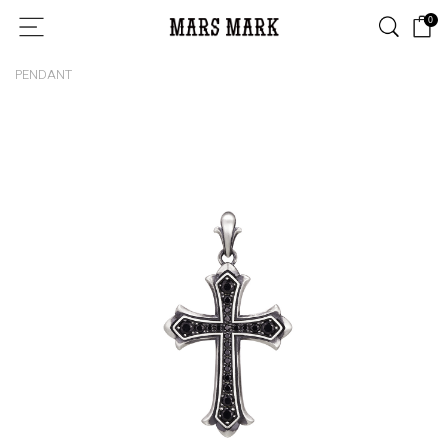
0
PENDANT