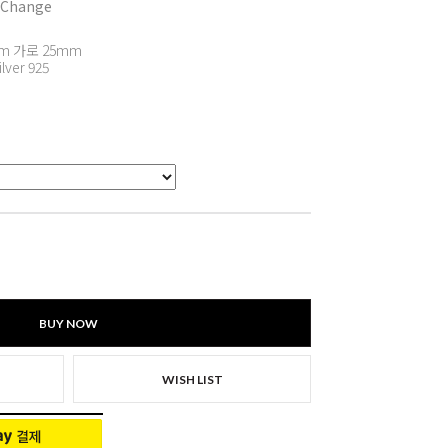
 Change
m 가로 25mm
ilver 925
BUY NOW
WISH LIST