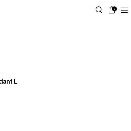
0
dant L