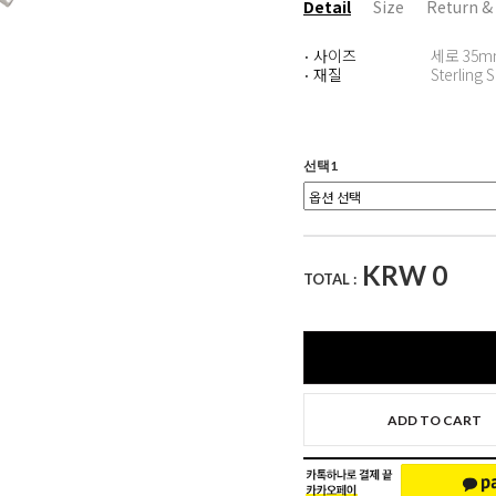
Detail
Size
Return &
사이즈
세로 35m
·
재질
Sterling S
·
선택1
KRW
0
TOTAL :
ADD TO CART