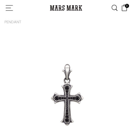
0
PENDANT