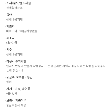
ㆍ소재/순도/밴드재질
상세설명참조
ㆍ중량
상세내용기재
ㆍ제조자
마르스마크/해당사항없음
ㆍ제조국
대한민국
ㆍ치수
상세내용기재
ㆍ착용시 주의사항
알러지 반응이 있을시 착용중지.모든 쥬얼리는 샤워나 취침시에는 착용을 피해주시
는게 좋습니다
ㆍ귀금속, 보석류 - 등급
실버
ㆍ시계 - 기능, 방수 등
해당없음
ㆍ보증서 제공여부
품질보증서 제공