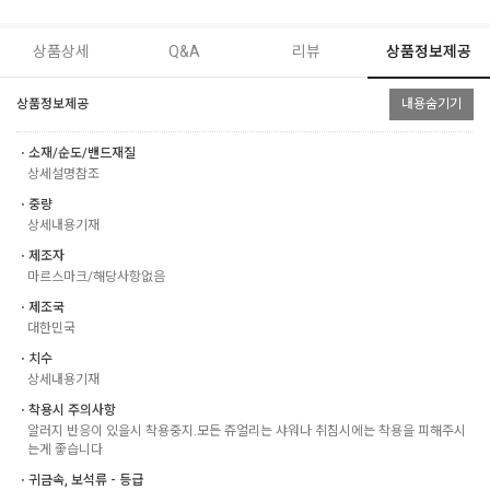
상품상세
Q&A
리뷰
상품정보제공
상품정보제공
내용숨기기
ㆍ소재/순도/밴드재질
상세설명참조
ㆍ중량
상세내용기재
ㆍ제조자
마르스마크/해당사항없음
ㆍ제조국
대한민국
ㆍ치수
상세내용기재
ㆍ착용시 주의사항
알러지 반응이 있을시 착용중지.모든 쥬얼리는 샤워나 취침시에는 착용을 피해주시
는게 좋습니다
ㆍ귀금속, 보석류 - 등급