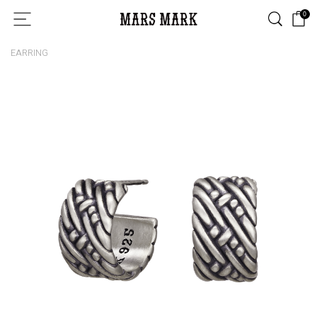
0
EARRING