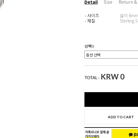
Detail
Size
Return &
사이즈
넓이 6mm
·
재질
Sterling S
·
선택1
KRW
0
TOTAL :
ADD TO CART