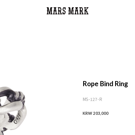
Rope Bind Ring
MS-127-R
KRW 203,000