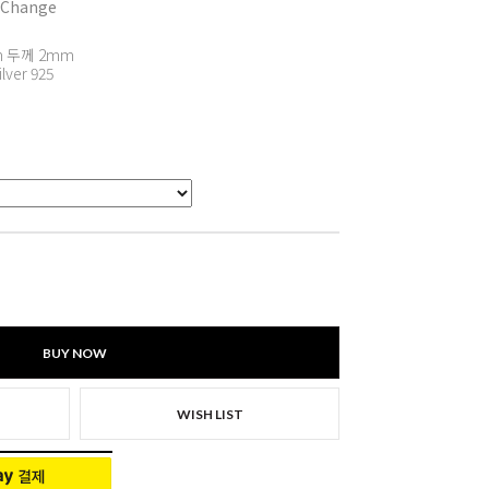
 Change
 두께 2mm
ilver 925
BUY NOW
WISH LIST