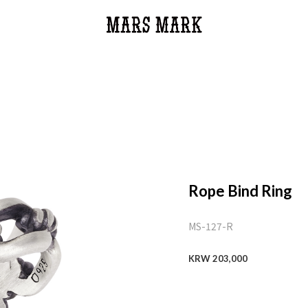
Rope Bind Ring
MS-127-R
KRW 203,000