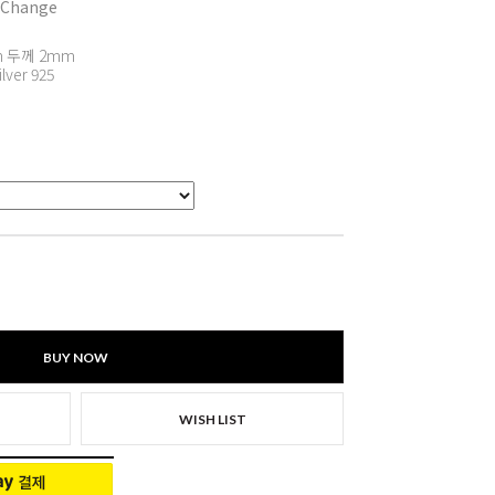
 Change
 두께 2mm
ilver 925
BUY NOW
WISH LIST