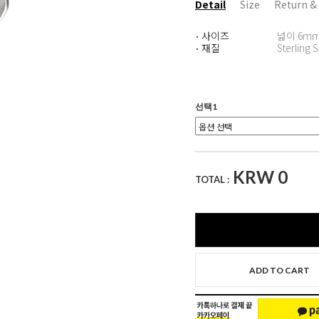
Detail
Size
Return &
사이즈
넓이 6mm
·
재질
Sterling S
·
선택1
KRW
0
TOTAL :
ADD TO CART