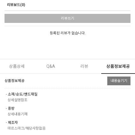
리뷰보드(0)
리뷰쓰기
등록된 리뷰가 없습니다.
상품상세
Q&A
리뷰
상품정보제공
상품정보제공
내용숨기기
ㆍ소재/순도/밴드재질
상세설명참조
ㆍ중량
상세내용기재
ㆍ제조자
마르스마크/해당사항없음