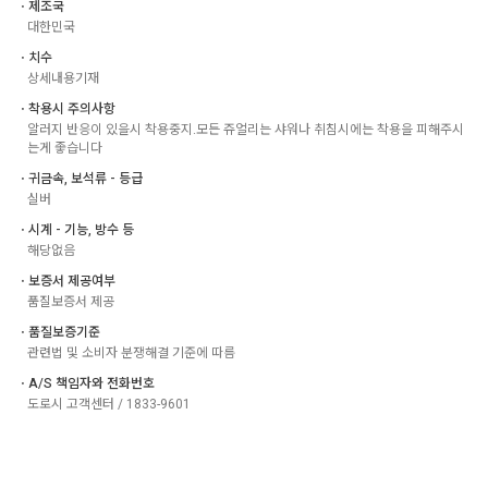
ㆍ제조국
대한민국
ㆍ치수
상세내용기재
ㆍ착용시 주의사항
알러지 반응이 있을시 착용중지.모든 쥬얼리는 샤워나 취침시에는 착용을 피해주시
는게 좋습니다
ㆍ귀금속, 보석류 - 등급
실버
ㆍ시계 - 기능, 방수 등
해당없음
ㆍ보증서 제공여부
품질보증서 제공
ㆍ품질보증기준
관련법 및 소비자 분쟁해결 기준에 따름
ㆍA/S 책임자와 전화번호
도로시 고객센터 / 1833-9601