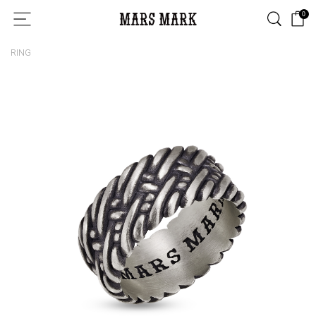
0
RING