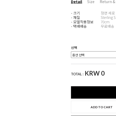
Detail
Size
Return &
크기
정면 세로 약
·
재질
Sterling S
·
모델착용정보
70cm
·
택배배송
무료배송
·
선택
KRW
0
TOTAL :
ADD TO CART