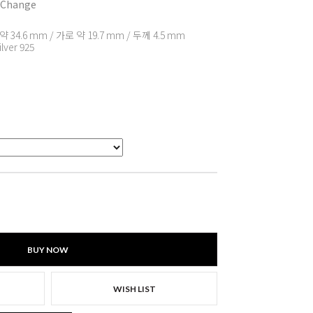
 Change
 34.6 mm / 가로 약 19.7 mm / 두께 4.5 mm
ilver 925
BUY NOW
WISH LIST