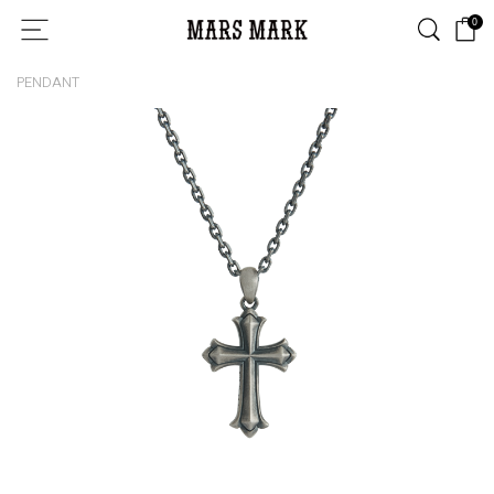
0
PENDANT