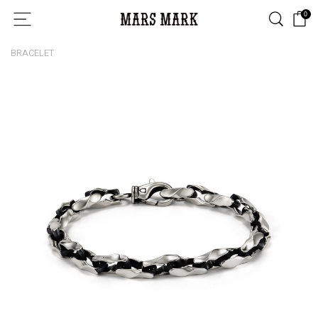
0
BRACELET