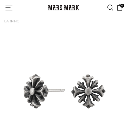
0
EARRING